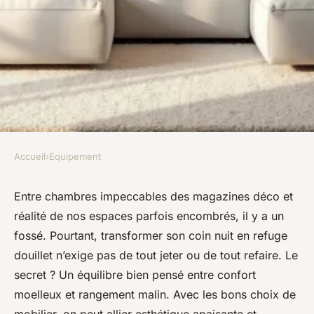
Accueil
›
Equipement
EQUIPEMENT
Réaliser une chambre cosy et
Entre chambres impeccables des magazines déco et
réalité de nos espaces parfois encombrés, il y a un
confortable avec du mobilier
fossé. Pourtant, transformer son coin nuit en refuge
adapté
douillet n’exige pas de tout jeter ou de tout refaire. Le
secret ? Un équilibre bien pensé entre confort
Fabien
•
07/04/2026 07:39
•
9 min de lecture
moelleux et rangement malin. Avec les bons choix de