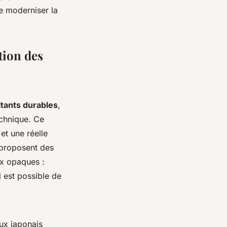
e moderniser la
tion des
tants durables
,
chnique. Ce
et une réelle
 proposent des
ux opaques :
l est possible de
aux japonais