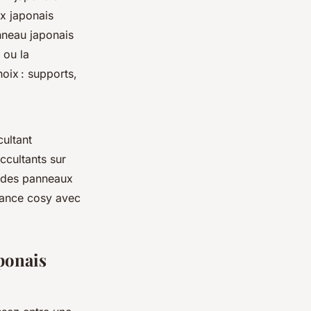
x japonais
nneau japonais
 ou la
oix : supports,
cultant
ccultants sur
n des panneaux
biance cosy avec
aponais