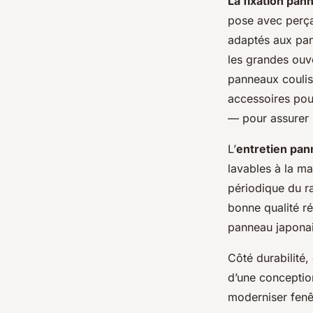
La fixation pan
pose avec perça
adaptés aux pann
les grandes ouve
panneaux coulis
accessoires pou
— pour assurer 
L’
entretien pan
lavables à la ma
périodique du ra
bonne qualité ré
panneau japonais
Côté durabilité,
d’une conception
moderniser fenêt