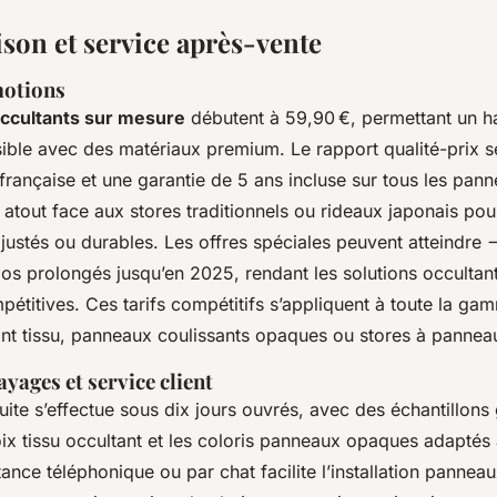
ison et service après-vente
motions
ccultants sur mesure
débutent à 59,90 €, permettant un ha
ble avec des matériaux premium. Le rapport qualité-prix 
rançaise et une garantie de 5 ans incluse sur tous les pan
 atout face aux stores traditionnels ou rideaux japonais pour
ustés ou durables. Les offres spéciales peuvent atteindre −
s prolongés jusqu’en 2025, rendant les solutions occultan
étitives. Ces tarifs compétitifs s’appliquent à toute la ga
ant tissu, panneaux coulissants opaques ou stores à pannea
ayages et service client
tuite s’effectue sous dix jours ouvrés, avec des échantillons 
oix tissu occultant et les coloris panneaux opaques adaptés
stance téléphonique ou par chat facilite l’installation panneau