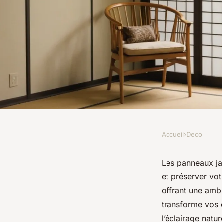
Accueil
›
Deco
DECO
Panneaux japonais oc
Les panneaux jap
et préserver vot
touche moderne esse
offrant une amb
transforme vos e
l’éclairage natu