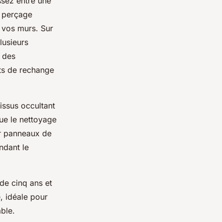
ssez entre une
s perçage
e vos murs. Sur
lusieurs
 des
ts de rechange
issus occultant
que le nettoyage
ur panneaux de
ndant le
 de cinq ans et
, idéale pour
ble.