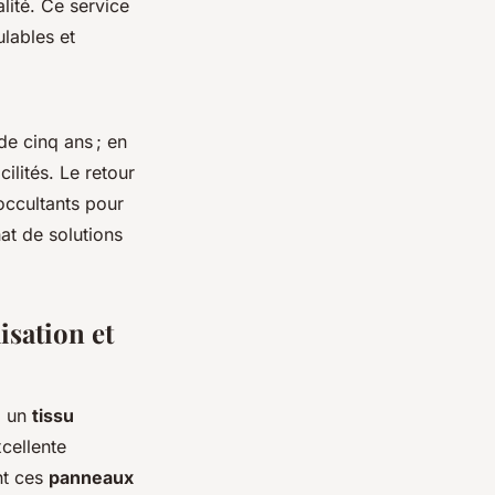
lité. Ce service
lables et
e cinq ans ; en
ilités. Le retour
occultants pour
at de solutions
isation et
à un
tissu
cellente
nt ces
panneaux