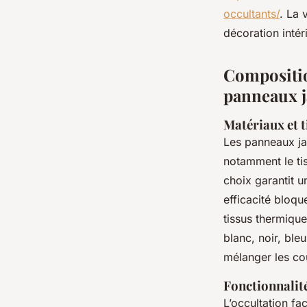
occultants/
. La 
décoration intér
Compositio
panneaux j
Matériaux et t
Les panneaux ja
notamment le ti
choix garantit u
efficacité bloq
tissus thermiqu
blanc, noir, ble
mélanger les c
Fonctionnalit
L’occultation fa