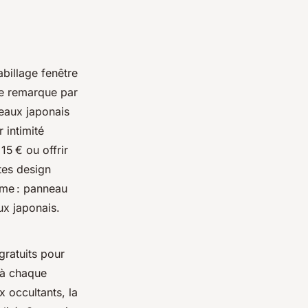
billage fenêtre
se remarque par
neaux japonais
 intimité
15 € ou offrir
tes design
mme : panneau
ux japonais.
gratuits pour
 à chaque
x occultants, la