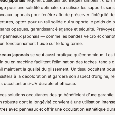
neau japonais
requiert quelques techniques simples : choisi
ge pour une solidité optimale, ou utilisez les supports san
eaux japonais pour fenêtre afin de préserver l’intégrité d
rtures, optez pour un rail solide qui supporte le poids de p
sants opaques, garantissant élégance et sécurité. Prévoyez
r panneaux japonais — comme les bandes Velcro et chario
un fonctionnement fluide sur le long terme.
neaux japonais
se veut aussi pratique qu’économique. Les t
in ou en machine facilitent l’élimination des taches, tandis 
il maintient la qualité du glissement. Un tissu occultant po
sistera à la décoloration et gardera son aspect d’origine, re
 occultant anti-UV durable et efficace.
 ces solutions occultantes design bénéficient d’une garantie
 robuste dont la longévité convient à une utilisation intense
res avec panneaux et offrir une occultation esthétique dura