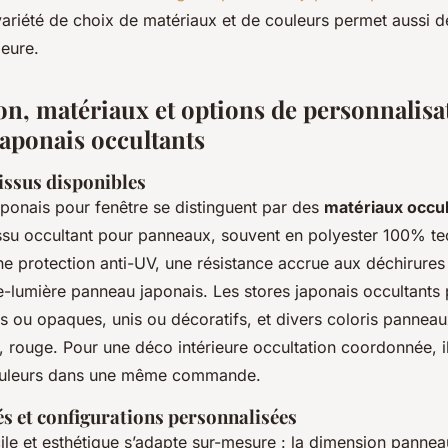
variété de choix de matériaux et de couleurs permet aussi d
ieure.
n, matériaux et options de personnalisa
aponais occultants
issus disponibles
ponais pour fenêtre se distinguent par des
matériaux occul
ssu occultant pour panneaux, souvent en polyester 100% te
ne protection anti-UV, une résistance accrue aux déchirures 
ue-lumière panneau japonais. Les stores japonais occultants
es ou opaques, unis ou décoratifs, et divers coloris pannea
u, rouge. Pour une déco intérieure occultation coordonnée, i
ouleurs dans une même commande.
és et configurations personnalisées
cile et esthétique s’adapte sur-mesure : la dimension panne