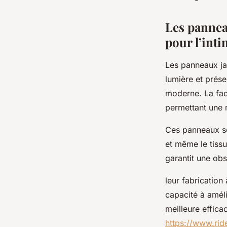
Nino
•
28 septembre 2025
•
5 min de lecture
Les pannea
pour l’inti
Les panneaux jap
lumière et prése
moderne. La faci
permettant une 
Ces panneaux son
et même le tiss
garantit une obs
leur fabrication
capacité à améli
meilleure effica
https://www.rid