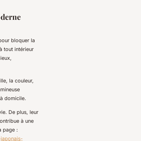
oderne
pour bloquer la
 tout intérieur
ieux,
le, la couleur,
lumineuse
 à domicile.
ie. De plus, leur
contribue à une
a page :
japonais-