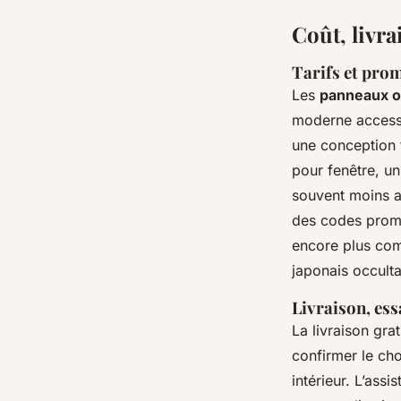
Coût, livra
Tarifs et pro
Les
panneaux o
moderne accessi
une conception f
pour fenêtre, un
souvent moins aj
des codes promo
encore plus comp
japonais occult
Livraison, ess
La livraison gra
confirmer le ch
intérieur. L’assi