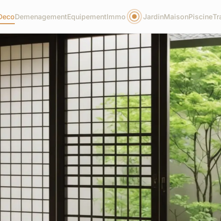
Deco
Demenagement
Equipement
Immo
Jardin
Maison
Piscine
Tr