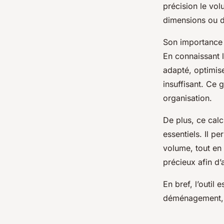
précision le vol
dimensions ou d
Nino
•
20 juillet 2025
•
6 min de lecture
Son importance 
En connaissant l
adapté, optimise
insuffisant. Ce 
organisation.
De plus, ce cal
essentiels. Il 
volume, tout en 
précieux afin d’
En bref, l’outil
déménagement, e