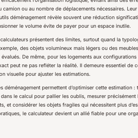
s efficacement l’organisation logistique, évitant ainsi des er
du camion ou au nombre de déplacements nécessaires. Leur u
utils déménagement révèle souvent une réduction significat
sionner le volume évite de payer pour un espace inutile.
alculateurs présentent des limites, surtout quand la typolo
 exemple, des objets volumineux mais légers ou des meubl
l évalués. De même, pour les logements aux configurations
act peut ne pas refléter la réalité. Il demeure essentiel de c
on visuelle pour ajuster les estimations.
s déménagement permettent d’optimiser cette estimation : t
 dans le calcul pour pallier les oublis, mesurer précisément
, et considérer les objets fragiles qui nécessitent plus d’e
atiques, le calculateur devient un allié fiable pour une org