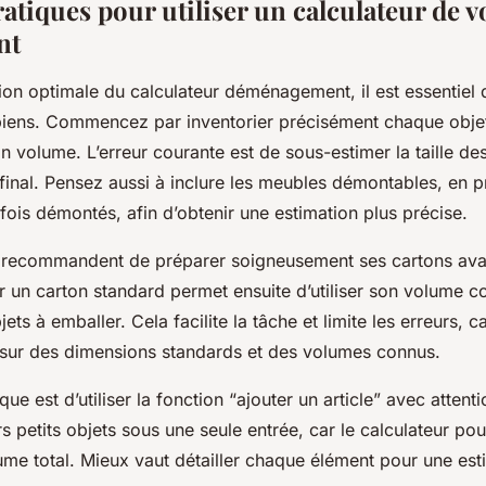
ratiques pour utiliser un calculateur de 
nt
tion optimale du calculateur déménagement, il est essentiel 
biens. Commencez par inventorier précisément chaque objet
 volume. L’erreur courante est de sous-estimer la taille des 
 final. Pensez aussi à inclure les meubles démontables, en p
ois démontés, afin d’obtenir une estimation plus précise.
s recommandent de préparer soigneusement ses cartons ava
r un carton standard permet ensuite d’utiliser son volume 
ets à emballer. Cela facilite la tâche et limite les erreurs, c
sur des dimensions standards et des volumes connus.
ue est d’utiliser la fonction “ajouter un article” avec attenti
s petits objets sous une seule entrée, car le calculateur pou
ume total. Mieux vaut détailler chaque élément pour une esti