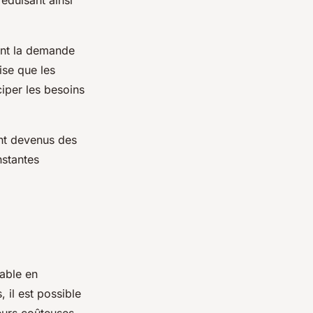
réduisant ainsi
ent la demande
ise que les
iciper les besoins
nt devenus des
nstantes
able en
, il est possible