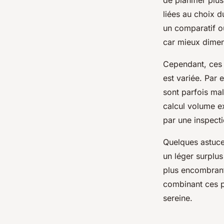
de planifier plu
liées au choix 
un comparatif o
car mieux dimen
Cependant, ces c
est variée. Par
sont parfois ma
calcul volume ex
par une inspecti
Quelques astuce
un léger surplus
plus encombrants
combinant ces pr
sereine.