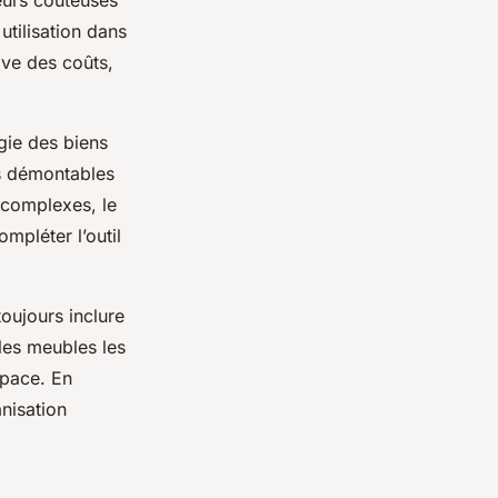
reurs coûteuses
tilisation dans
ive des coûts,
gie des biens
es démontables
 complexes, le
ompléter l’outil
oujours inclure
 les meubles les
space. En
anisation