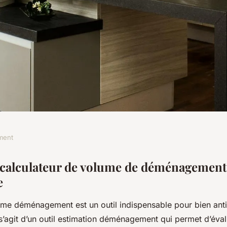
ment
lateur de volume
calculateur de volume de déménagement 
e
entrevue exclusive
ume déménagement est un outil indispensable pour bien anti
l s’agit d’un outil estimation déménagement qui permet d’éva