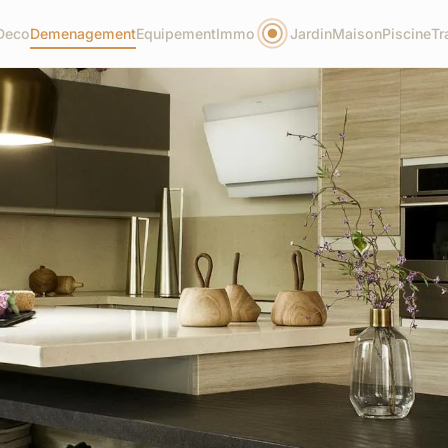
Deco
Demenagement
Equipement
Immo
Jardin
Maison
Piscine
Tr