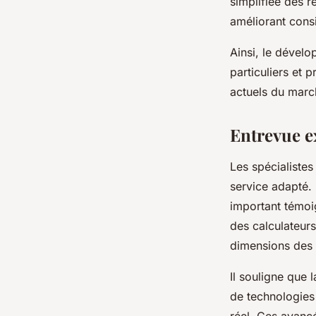
simplifiée des r
améliorant consi
Ainsi, le dével
particuliers et 
actuels du marc
Entrevue ex
Les spécialistes
service adapté.
important témoig
des calculateurs
dimensions des o
Il souligne que 
de technologies