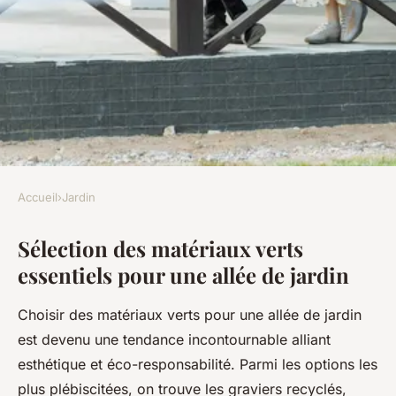
Accueil
›
Jardin
JARDIN
Sélection des matériaux verts
Explorer les matériaux verts
essentiels pour une allée de jardin
incontournables pour
concevoir une allée de jardin
Choisir des matériaux verts pour une allée de jardin
écoresponsable et élégante
est devenu une tendance incontournable alliant
esthétique et éco-responsabilité. Parmi les options les
Nino
•
20 juillet 2025
•
5 min de lecture
plus plébiscitées, on trouve les graviers recyclés,