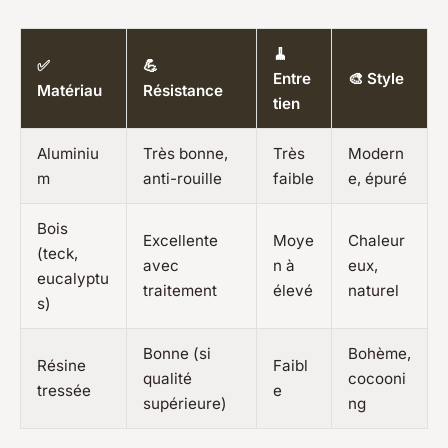
🧹
✅
💪
Entre
🎨 Style
Matériau
Résistance
tien
Aluminiu
Très bonne,
Très
Modern
m
anti-rouille
faible
e, épuré
Bois
Excellente
Moye
Chaleur
(teck,
avec
n à
eux,
eucalyptu
traitement
élevé
naturel
s)
Bonne (si
Bohème,
Résine
Faibl
qualité
cocooni
tressée
e
supérieure)
ng