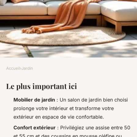
Accueil
›
Jardin
JARDIN
Le plus important ici
Envie de confort en extérieur
avec un salon de jardin
Mobilier de jardin
: Un salon de jardin bien choisi
prolonge votre intérieur et transforme votre
Arielle
•
19/05/2026 09:41
•
9 min de lecture
extérieur en espace de vie confortable.
Confort extérieur
: Privilégiez une assise entre 50
et 55 cm et des coussins en mousse oléfine ou