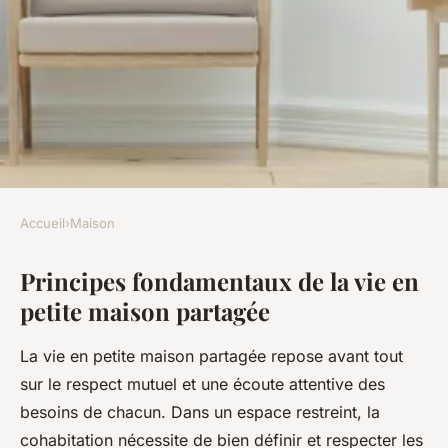
Accueil
›
Maison
MAISON
Principes fondamentaux de la vie en
Vivre Ensemble : L'art de
petite maison partagée
Partager une Petite Maison
La vie en petite maison partagée repose avant tout
Nino
•
20 juillet 2025
•
4 min de lecture
sur le respect mutuel et une écoute attentive des
besoins de chacun. Dans un espace restreint, la
cohabitation nécessite de bien définir et respecter les